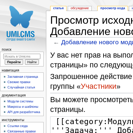
статья
обсуждение
просмотр кода
Просмотр исходн
Добавление нов
←
Добавление нового мод
Перейти к:
навигация
,
поиск
поиск
У вас нет прав на вып
страницы» по следующ
навигация
Запрошенное действие 
Заглавная страница
Свежие правки
группы «
Участники
»
Случайная статья
документация
Вы можете просмотреть
Модули системы
Макросы и шаблоны
страницы.
API для разработчика
инструменты
Ссылки сюда
Связанные правки