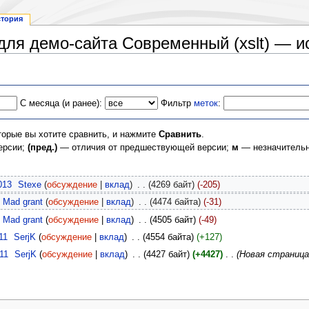
стория
ля демо-сайта Современный (xslt) — и
С месяца (и ранее):
Фильтр
меток
:
торые вы хотите сравнить, и нажмите
Сравнить
.
ерсии;
(пред.)
— отличия от предшествующей версии;
м
— незначительн
013
‎
Stexe
(
обсуждение
|
вклад
)
‎
. .
(4269 байт)
(-205)
Mad grant
(
обсуждение
|
вклад
)
‎
. .
(4474 байта)
(-31)
Mad grant
(
обсуждение
|
вклад
)
‎
. .
(4505 байт)
(-49)
11
‎
SerjK
(
обсуждение
|
вклад
)
‎
. .
(4554 байта)
(+127)
11
‎
SerjK
(
обсуждение
|
вклад
)
‎
. .
(4427 байт)
(+4427)
‎
. .
(Новая страница: