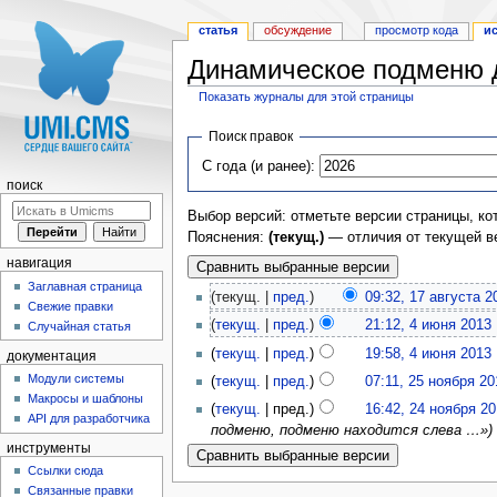
статья
обсуждение
просмотр кода
и
Динамическое подменю д
Показать журналы для этой страницы
Перейти к:
навигация
,
поиск
Поиск правок
С года (и ранее):
поиск
Выбор версий: отметьте версии страницы, ко
Пояснения:
(текущ.)
— отличия от текущей в
навигация
Заглавная страница
(текущ. |
пред.
)
09:32, 17 августа 2
Свежие правки
(
текущ.
|
пред.
)
21:12, 4 июня 2013
‎
Случайная статья
(
текущ.
|
пред.
)
19:58, 4 июня 2013
‎
документация
Модули системы
(
текущ.
|
пред.
)
07:11, 25 ноября 20
Макросы и шаблоны
(
текущ.
| пред.)
16:42, 24 ноября 20
API для разработчика
подменю, подменю находится слева …»)
инструменты
Ссылки сюда
Связанные правки