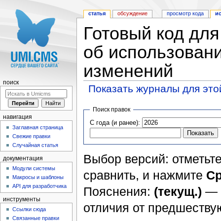
статья
обсуждение
просмотр кода
и
Готовый код дл
об использовани
изменений
поиск
Показать журналы для это
Перейти к:
навигация
,
поиск
Поиск правок
навигация
С года (и ранее):
Заглавная страница
Свежие правки
Случайная статья
Выбор версий: отметьте
документация
Модули системы
сравнить, и нажмите
Ср
Макросы и шаблоны
API для разработчика
Пояснения:
(текущ.)
— 
инструменты
отличия от предшеств
Ссылки сюда
Связанные правки