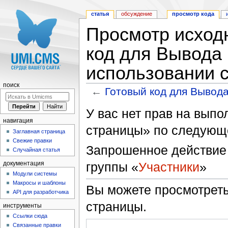
статья
обсуждение
просмотр кода
Просмотр исходн
код для Вывода
использовании c
поиск
←
Готовый код для Вывод
Перейти к:
навигация
,
поиск
У вас нет прав на вып
навигация
страницы» по следующ
Заглавная страница
Свежие правки
Запрошенное действие 
Случайная статья
группы «
Участники
»
документация
Модули системы
Макросы и шаблоны
Вы можете просмотреть
API для разработчика
страницы.
инструменты
Ссылки сюда
Связанные правки