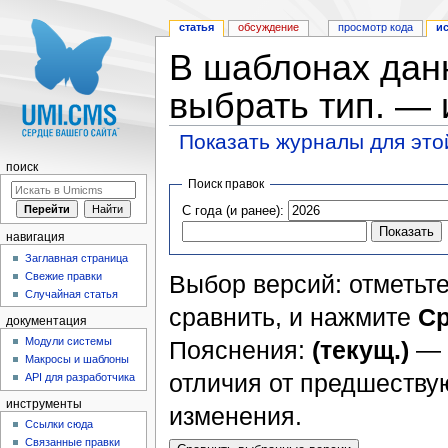
статья
обсуждение
просмотр кода
и
В шаблонах дан
выбрать тип. —
Показать журналы для это
Перейти к:
навигация
,
поиск
поиск
Поиск правок
С года (и ранее):
навигация
Заглавная страница
Свежие правки
Выбор версий: отметьте
Случайная статья
сравнить, и нажмите
Ср
документация
Модули системы
Пояснения:
(текущ.)
— 
Макросы и шаблоны
отличия от предшеств
API для разработчика
инструменты
изменения.
Ссылки сюда
Связанные правки