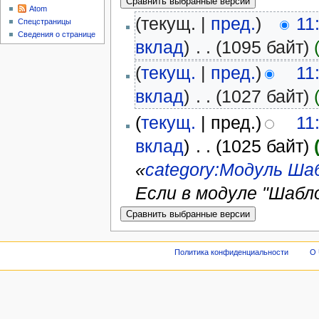
Atom
(текущ. |
пред.
)
11
Спецстраницы
Сведения о странице
вклад
)
‎
. .
(1095 байт)
(
текущ.
|
пред.
)
11
вклад
)
‎
. .
(1027 байт)
(
текущ.
| пред.)
11
вклад
)
‎
. .
(1025 байт)
«
category:Модуль Ша
Если в модуле "Шабл
Политика конфиденциальности
О 