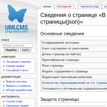
статья
обсуждение
просмотр кода
и
Сведения о странице «В
страницы(json)»
Перейти к:
навигация
,
поиск
Основные сведения
поиск
Отображаемый заголовок
Ключ сортировки по умолчанию
Длина страницы (в байтах)
навигация
Идентификатор страницы
Заглавная страница
Язык страницы
Свежие правки
Случайная статья
Модель содержимого страницы
документация
Индексация поисковыми роботами
Модули системы
Количество перенаправлений на эту страни
Макросы и шаблоны
Учитывается счётчиком как содержательная
API для разработчика
инструменты
Защита страницы
Ссылки сюда
Связанные правки