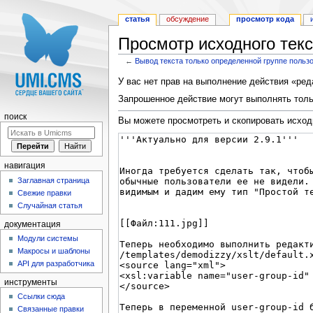
статья
обсуждение
просмотр кода
Просмотр исходного текс
←
Вывод текста только определенной группе польз
Перейти к:
навигация
,
поиск
У вас нет прав на выполнение действия «ре
Запрошенное действие могут выполнять тольк
поиск
Вы можете просмотреть и скопировать исход
навигация
Заглавная страница
Свежие правки
Случайная статья
документация
Модули системы
Макросы и шаблоны
API для разработчика
инструменты
Ссылки сюда
Связанные правки