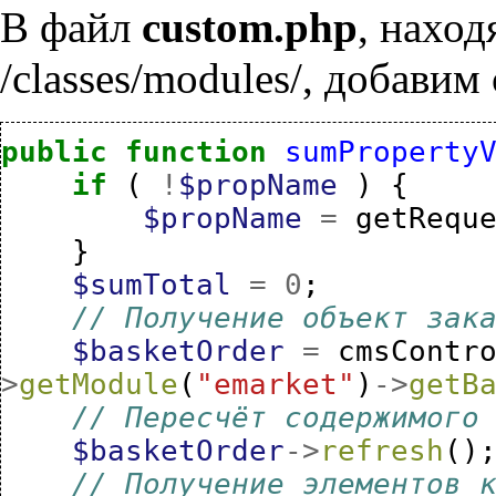
В файл
custom.php
, нахо
/classes/modules/, добави
public
function
sumProperty
if
(
!
$propName
)
{
$propName
=
getRequ
}
$sumTotal
=
0
;
// Получение объект зак
$basketOrder
=
cmsContr
>
getModule
(
"emarket"
)
->
getB
// Пересчёт содержимого
$basketOrder
->
refresh
()
// Получение элементов 