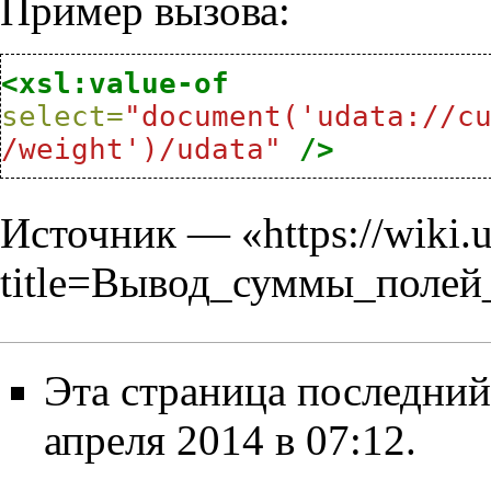
Пример вызова:
<xsl:value-of
select=
"document('udata://c
/weight')/udata"
/>
Источник — «
https://wiki.
title=Вывод_суммы_полей
Эта страница последний
апреля 2014 в 07:12.