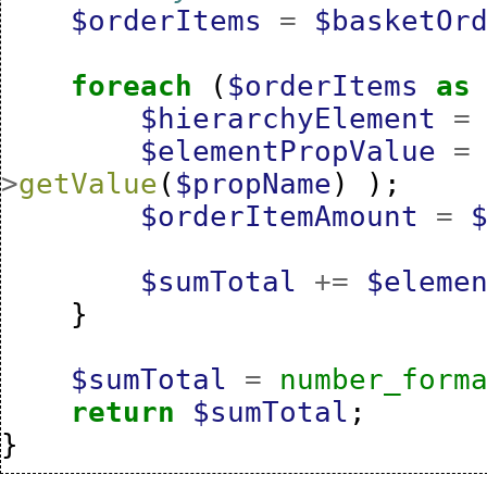
$orderItems
=
$basketOr
foreach
(
$orderItems
as
$hierarchyElement
=
$elementPropValue
=
>
getValue
(
$propName
)
);
$orderItemAmount
=
$sumTotal
+=
$eleme
}
$sumTotal
=
number_form
return
$sumTotal
;
}