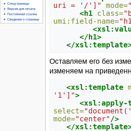
uri = '/']"
mode=
Спецстраницы
Версия для печати
<h1
class=
"
Постоянная ссылка
umi:field-name=
"h
Сведения о странице
<xsl:val
</h1>
</xsl:template
Оставляем его без изм
изменяем на приведен
<xsl:template
'1']"
>
<xsl:apply-
select=
"document(
mode=
"center"
/>
</xsl:template