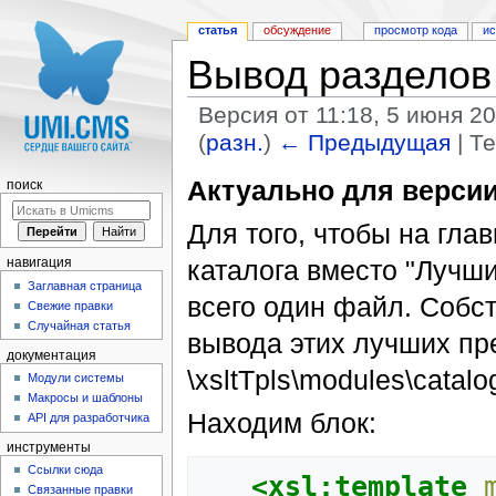
статья
обсуждение
просмотр кода
и
Вывод разделов 
Версия от 11:18, 5 июня 2
(
разн.
)
← Предыдущая
| Т
Перейти к:
навигация
,
поиск
Актуально для версии
поиск
Для того, чтобы на гла
каталога вместо "Лучш
навигация
Заглавная страница
всего один файл. Собс
Свежие правки
Случайная статья
вывода этих лучших пр
документация
\xsltTpls\modules\catalog
Модули системы
Макросы и шаблоны
Находим блок:
API для разработчика
инструменты
Ссылки сюда
<xsl:template
Связанные правки