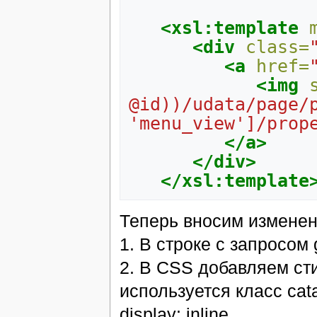
<xsl:template
<div
class=
<a
href=
<img
@id))/udata/page/p
'menu_view']/prop
</a>
</div>
</xsl:template
Теперь вносим изменени
1. В строке с запросом 
2. В CSS добавляем ст
используется класс cata
display: inline.