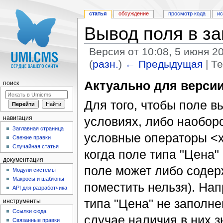
статья
обсуждение
просмотр кода
и
Вывод поля в за
Версия от 10:08, 5 июня 2
(
разн.
)
← Предыдущая
| Т
Перейти к:
навигация
,
поиск
Актуально для версии
поиск
Для того, чтобы поле 
условиях, либо наобор
навигация
Заглавная страница
условные операторы <xsl
Свежие правки
Случайная статья
когда поле типа "Цена
документация
поле может либо содерж
Модули системы
Макросы и шаблоны
поместить нельзя). Нап
API для разработчика
типа "Цена" не заполне
инструменты
Ссылки сюда
случае наличия в них з
Связанные правки