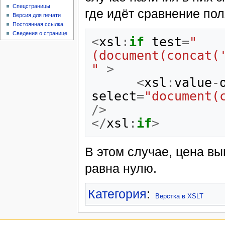
Спецстраницы
где идёт сравнение поля
Версия для печати
Постоянная ссылка
Сведения о странице
<
xsl
:
if
test
=
"
(document(concat(
"
>
<
xsl
:
value
-
select
=
"document(
/>
</
xsl
:
if
>
В этом случае, цена вы
равна нулю.
Категория
:
Верстка в XSLT