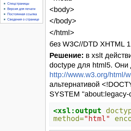
Спецстраницы
<body>
Версия для печати
Постоянная ссылка
</body>
Сведения о странице
</html>
без W3C//DTD XHTML 1.0
Решение:
в xslt дейст
doctype для html5. Они
http://www.w3.org/html/w
альтернативой <!DOCT
SYSTEM "about:legacy-co
<xsl:output
docty
method=
"html"
enc