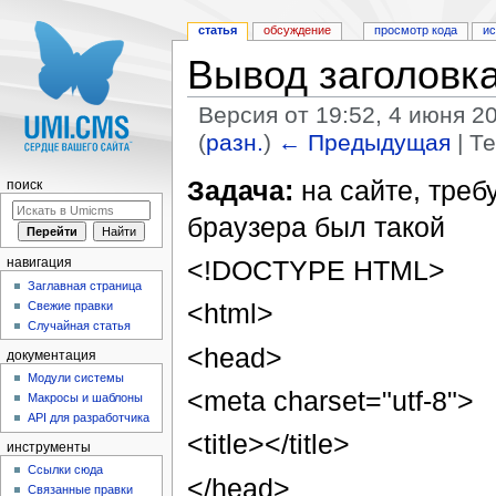
статья
обсуждение
просмотр кода
и
Вывод заголовка
Версия от 19:52, 4 июня 2
(
разн.
)
← Предыдущая
| Т
Перейти к:
навигация
,
поиск
Задача:
на сайте, треб
поиск
браузера был такой
<!DOCTYPE HTML>
навигация
Заглавная страница
<html>
Свежие правки
Случайная статья
<head>
документация
Модули системы
<meta charset="utf-8">
Макросы и шаблоны
API для разработчика
<title></title>
инструменты
Ссылки сюда
</head>
Связанные правки