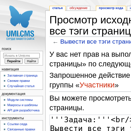
статья
обсуждение
просмотр кода
Просмотр исходн
все тэги страни
←
Вывести все тэги стра
Перейти к:
навигация
,
поиск
поиск
У вас нет прав на вып
страницы» по следующ
навигация
Запрошенное действие 
Заглавная страница
Свежие правки
группы «
Участники
»
Случайная статья
документация
Вы можете просмотреть
Модули системы
Макросы и шаблоны
страницы.
API для разработчика
инструменты
Ссылки сюда
Связанные правки