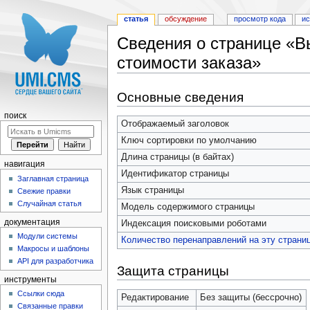
статья
обсуждение
просмотр кода
и
Сведения о странице «В
стоимости заказа»
Перейти к:
навигация
,
поиск
Основные сведения
поиск
Отображаемый заголовок
Ключ сортировки по умолчанию
Длина страницы (в байтах)
навигация
Идентификатор страницы
Заглавная страница
Язык страницы
Свежие правки
Случайная статья
Модель содержимого страницы
документация
Индексация поисковыми роботами
Модули системы
Количество перенаправлений на эту страни
Макросы и шаблоны
API для разработчика
Защита страницы
инструменты
Ссылки сюда
Редактирование
Без защиты (бессрочно)
Связанные правки