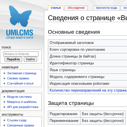
статья
обсуждение
просмотр кода
и
Сведения о странице «В
Перейти к:
навигация
,
поиск
Основные сведения
Отображаемый заголовок
поиск
Ключ сортировки по умолчанию
Длина страницы (в байтах)
Идентификатор страницы
навигация
Язык страницы
Заглавная страница
Модель содержимого страницы
Свежие правки
Индексация поисковыми роботами
Случайная статья
Количество перенаправлений на эту страни
документация
Модули системы
Защита страницы
Макросы и шаблоны
API для разработчика
Редактирование
Без защиты (бессрочно)
инструменты
Ссылки сюда
Переименование
Без защиты (бессрочно)
Связанные правки