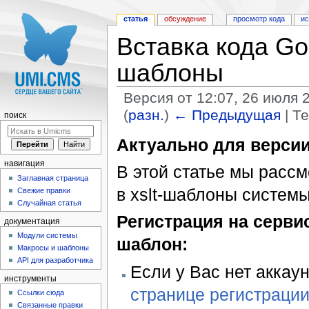
статья
обсуждение
просмотр кода
и
Вставка кода Go
шаблоны
Версия от 12:07, 26 июля 
(
разн.
)
← Предыдущая
| Т
поиск
Перейти к:
навигация
,
поиск
Актуально для версии
навигация
В этой статье мы расс
Заглавная страница
в xslt-шаблоны системы
Свежие правки
Случайная статья
Регистрация на сервис
документация
Модули системы
шаблон:
Макросы и шаблоны
API для разработчика
Если у Вас нет аккаун
инструменты
странице регистраци
Ссылки сюда
Связанные правки