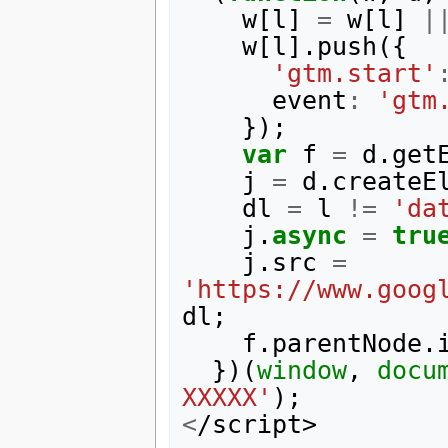
w
[
l
]
=
w
[
l
]
|
w
[
l
].
push
({
'gtm.start'
event
:
'gtm
});
var
f
=
d
.
get
j
=
d
.
createE
dl
=
l
!=
'da
j
.
async
=
tru
j
.
src
=
'https://www.goog
dl
;
f
.
parentNode
.
})(
window
,
docu
XXXXX'
);
<
/script>