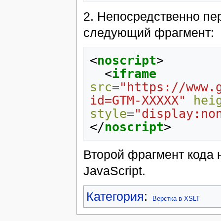
2. Непосредственно п
следующий фрагмент:
<
noscript
>
<
iframe
src
=
"https://www.
id=GTM-XXXXX"
hei
style
=
"display:no
</
noscript
>
Второй фрагмент кода 
JavaScript.
Категория
:
Верстка в XSLT