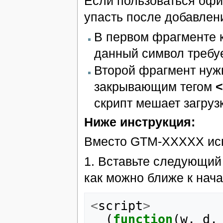
Если пользоваться офи
упасть после добавлени
В первом фрагменте к
данный символ требуе
Второй фрагмент нуж
закрывающим тегом
<
скрипт мешает загруз
Ниже инструкция:
Вместо GTM-XXXXX исп
1. Вставьте следующий
как можно ближе к нача
<
script
>
(
function
(
w
,
d
,