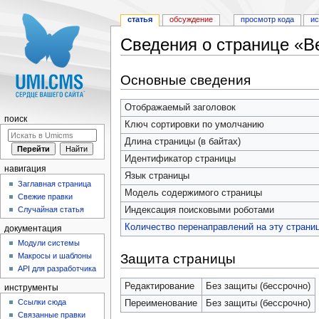
статья
обсуждение
просмотр кода
и
Сведения о странице «В
Перейти к:
навигация
,
поиск
Основные сведения
Отображаемый заголовок
поиск
Ключ сортировки по умолчанию
Длина страницы (в байтах)
Идентификатор страницы
навигация
Язык страницы
Заглавная страница
Модель содержимого страницы
Свежие правки
Индексация поисковыми роботами
Случайная статья
Количество перенаправлений на эту страни
документация
Модули системы
Защита страницы
Макросы и шаблоны
API для разработчика
Редактирование
Без защиты (бессрочно)
инструменты
Ссылки сюда
Переименование
Без защиты (бессрочно)
Связанные правки