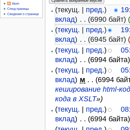
Atom
(текущ. |
пред.
)
19
Спецстраницы
Сведения о странице
вклад
)
‎
. .
(6990 байт)
(
текущ.
|
пред.
)
19
вклад
)
‎
. .
(6945 байт)
(
текущ.
|
пред.
)
05
вклад
)
‎
. .
(6994 байта
(
текущ.
|
пред.
)
05
вклад
)
‎
м
. .
(6994 бай
кеширование html-ко
кода в XSLT
»)
(
текущ.
|
пред.
)
08
вклад
)
‎
. .
(6994 байта
(
текущ.
|
пред.
)
09