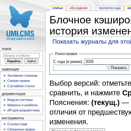
статья
обсуждение
просмотр кода
и
Блочное кэширо
история измене
Показать журналы для это
Перейти к:
навигация
,
поиск
поиск
Поиск правок
С года (и ранее):
навигация
Заглавная страница
Свежие правки
Выбор версий: отметьте
Случайная статья
сравнить, и нажмите
Ср
документация
Модули системы
Пояснения:
(текущ.)
— 
Макросы и шаблоны
отличия от предшеств
API для разработчика
инструменты
изменения.
Ссылки сюда
Связанные правки