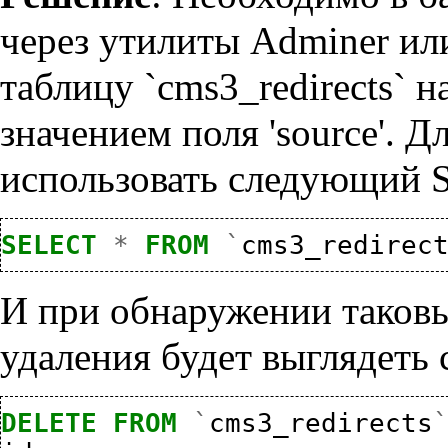
через утилиты Adminer и
таблицу `cms3_redirects` 
значением поля 'source'. 
использовать следующий 
SELECT
*
FROM
`
cms3_redirec
И при обнаружении таковы
удаления будет выглядеть
DELETE
FROM
`
cms3_redirects