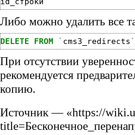
id_строки
Либо можно удалить все т
DELETE
FROM
`
cms3_redirects
При отсутствии уверенност
рекомендуется предварите
копию.
Источник — «
https://wiki.
title=Бесконечное_перена