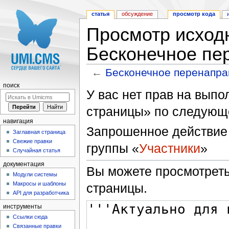
статья
обсуждение
просмотр кода
Просмотр исходн
Бесконечное пе
←
Бесконечное перенапра
Перейти к:
навигация
,
поиск
поиск
У вас нет прав на вып
страницы» по следующ
навигация
Запрошенное действие 
Заглавная страница
Свежие правки
группы «
Участники
»
Случайная статья
документация
Вы можете просмотреть
Модули системы
Макросы и шаблоны
страницы.
API для разработчика
инструменты
Ссылки сюда
Связанные правки