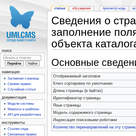
статья
обсуждение
просмотр кода
и
Сведения о стр
заполнение поля 
объекта каталог
поиск
Перейти к:
навигация
,
поиск
Основные сведен
навигация
Отображаемый заголовок
Заглавная страница
Ключ сортировки по умолчанию
Свежие правки
Случайная статья
Длина страницы (в байтах)
документация
Идентификатор страницы
Модули системы
Язык страницы
Макросы и шаблоны
Модель содержимого страницы
API для разработчика
Индексация поисковыми роботами
инструменты
Количество перенаправлений на эту страни
Ссылки сюда
Связанные правки