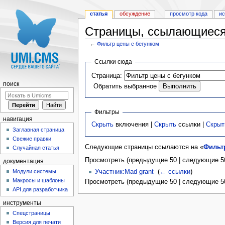
статья
обсуждение
просмотр кода
и
Страницы, ссылающиеся 
←
Фильтр цены с бегунком
Перейти к:
навигация
,
поиск
Ссылки сюда
Страница:
поиск
Обратить выбранное
Фильтры
навигация
Скрыть
включения |
Скрыть
ссылки |
Скрыт
Заглавная страница
Свежие правки
Следующие страницы ссылаются на «
Фильт
Случайная статья
Просмотреть (предыдущие 50 | следующие 50
документация
Участник:Mad grant
‎
(
← ссылки
)
Модули системы
Макросы и шаблоны
Просмотреть (предыдущие 50 | следующие 50
API для разработчика
инструменты
Спецстраницы
Версия для печати