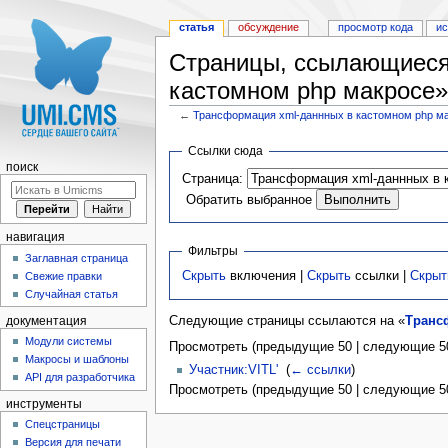
статья
обсуждение
просмотр кода
и
Страницы, ссылающиеся
кастомном php макросе»
←
Трансформация xml-даннных в кастомном php м
Перейти к:
навигация
,
поиск
Ссылки сюда
поиск
Страница:
Обратить выбранное
навигация
Фильтры
Заглавная страница
Скрыть
включения |
Скрыть
ссылки |
Скрыт
Свежие правки
Случайная статья
Следующие страницы ссылаются на «
Транс
документация
Модули системы
Просмотреть (предыдущие 50 | следующие 50
Макросы и шаблоны
Участник:VITL'
‎
(
← ссылки
)
API для разработчика
Просмотреть (предыдущие 50 | следующие 50
инструменты
Спецстраницы
Версия для печати