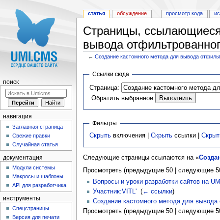
статья
обсуждение
просмотр кода
и
Страницы, ссылающиеся 
вывода отфильтрованно
←
Создание кастомного метода для вывода отфиль
Перейти к:
навигация
,
поиск
Ссылки сюда
поиск
Страница:
Обратить выбранное
навигация
Фильтры
Заглавная страница
Скрыть
включения |
Скрыть
ссылки |
Скрыт
Свежие правки
Случайная статья
Следующие страницы ссылаются на «
Созда
документация
Модули системы
Просмотреть (предыдущие 50 | следующие 50
Макросы и шаблоны
Вопросы и уроки разработки сайтов на U
API для разработчика
Участник:VITL'
‎
(
← ссылки
)
инструменты
Создание кастомного метода для вывода
Спецстраницы
Просмотреть (предыдущие 50 | следующие 50
Версия для печати