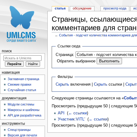
статья
обсуждение
просмотр кода
и
Страницы, ссылающиеся 
комментариев для стра
←
События - подсчет количества комментариев дл
Перейти к:
навигация
,
поиск
Ссылки сюда
поиск
Страница:
Обратить выбранное
навигация
Фильтры
Заглавная страница
Скрыть
включения |
Скрыть
ссылки |
Скрыт
Свежие правки
Случайная статья
Следующие страницы ссылаются на «
Событ
документация
Модули системы
Просмотреть (предыдущие 50 | следующие 50
Макросы и шаблоны
API
‎
(
← ссылки
)
API для разработчика
Участник:VITL'
‎
(
← ссылки
)
инструменты
Просмотреть (предыдущие 50 | следующие 50
Спецстраницы
Версия для печати