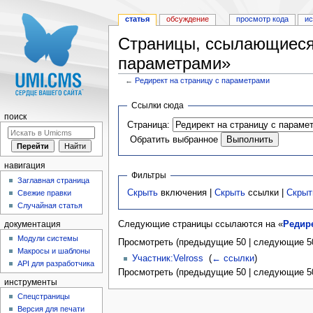
статья
обсуждение
просмотр кода
и
Страницы, ссылающиеся 
параметрами»
←
Редирект на страницу с параметрами
Перейти к:
навигация
,
поиск
Ссылки сюда
поиск
Страница:
Обратить выбранное
навигация
Фильтры
Заглавная страница
Скрыть
включения |
Скрыть
ссылки |
Скрыт
Свежие правки
Случайная статья
Следующие страницы ссылаются на «
Редире
документация
Модули системы
Просмотреть (предыдущие 50 | следующие 50
Макросы и шаблоны
Участник:Velross
‎
(
← ссылки
)
API для разработчика
Просмотреть (предыдущие 50 | следующие 50
инструменты
Спецстраницы
Версия для печати