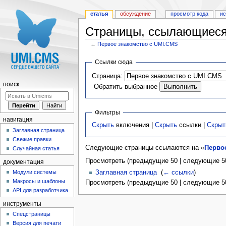
статья
обсуждение
просмотр кода
и
Страницы, ссылающиеся
←
Первое знакомство с UMI.CMS
Перейти к:
навигация
,
поиск
Ссылки сюда
Страница:
поиск
Обратить выбранное
Фильтры
навигация
Скрыть
включения |
Скрыть
ссылки |
Скрыт
Заглавная страница
Свежие правки
Следующие страницы ссылаются на «
Перво
Случайная статья
Просмотреть (предыдущие 50 | следующие 50
документация
Заглавная страница
‎
(
← ссылки
)
Модули системы
Макросы и шаблоны
Просмотреть (предыдущие 50 | следующие 50
API для разработчика
инструменты
Спецстраницы
Версия для печати