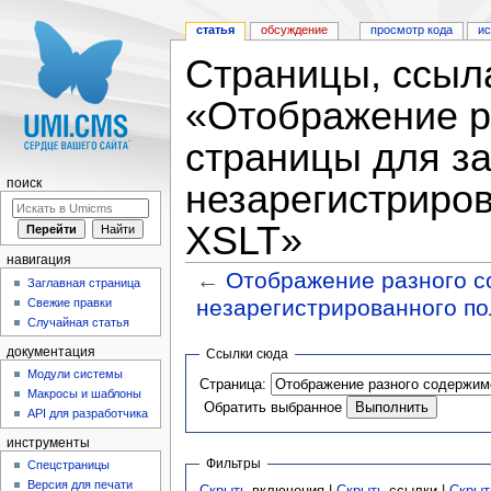
статья
обсуждение
просмотр кода
и
Страницы, ссыл
«Отображение р
страницы для за
поиск
незарегистриров
XSLT»
навигация
←
Отображение разного с
Заглавная страница
незарегистрированного по
Свежие правки
Случайная статья
Перейти к:
навигация
,
поиск
документация
Ссылки сюда
Модули системы
Страница:
Макросы и шаблоны
Обратить выбранное
API для разработчика
инструменты
Фильтры
Спецстраницы
Версия для печати