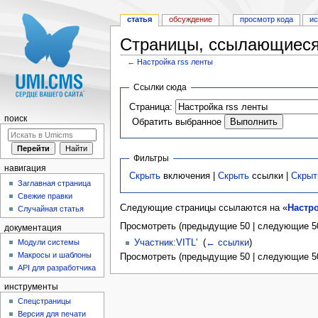
статья
обсуждение
просмотр кода
и
Страницы, ссылающиеся 
←
Настройка rss ленты
Перейти к:
навигация
,
поиск
Ссылки сюда
Страница:
поиск
Обратить выбранное
Фильтры
навигация
Скрыть
включения |
Скрыть
ссылки |
Скрыт
Заглавная страница
Свежие правки
Следующие страницы ссылаются на «
Настро
Случайная статья
Просмотреть (предыдущие 50 | следующие 50
документация
Участник:VITL'
‎
(
← ссылки
)
Модули системы
Макросы и шаблоны
Просмотреть (предыдущие 50 | следующие 50
API для разработчика
инструменты
Спецстраницы
Версия для печати