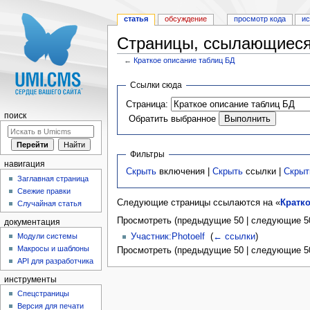
статья
обсуждение
просмотр кода
и
Страницы, ссылающиеся 
←
Краткое описание таблиц БД
Перейти к:
навигация
,
поиск
Ссылки сюда
Страница:
поиск
Обратить выбранное
Фильтры
навигация
Скрыть
включения |
Скрыть
ссылки |
Скрыт
Заглавная страница
Свежие правки
Следующие страницы ссылаются на «
Кратко
Случайная статья
Просмотреть (предыдущие 50 | следующие 50
документация
Участник:Photoelf
‎
(
← ссылки
)
Модули системы
Макросы и шаблоны
Просмотреть (предыдущие 50 | следующие 50
API для разработчика
инструменты
Спецстраницы
Версия для печати