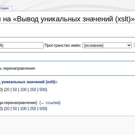
стория
на «Вывод уникальных значений (xslt)»
Пространство имён:
ь
перенаправления
уникальных значений (xslt)
»:
) (
20
|
50
|
100
|
250
|
500
)
а-перенаправление) ‎
(
← ссылки
)
) (
20
|
50
|
100
|
250
|
500
)