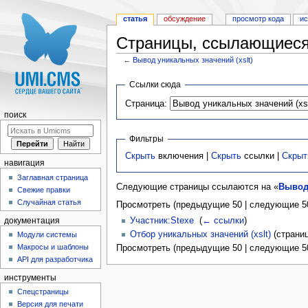
статья
обсуждение
просмотр кода
и
Страницы, ссылающиеся 
←
Вывод уникальных значений (xslt)
Перейти к:
навигация
,
поиск
Ссылки сюда
Страница:
поиск
Фильтры
Скрыть
включения |
Скрыть
ссылки |
Скрыт
навигация
Заглавная страница
Следующие страницы ссылаются на «
Вывод 
Свежие правки
Случайная статья
Просмотреть (предыдущие 50 | следующие 50
Участник:Stexe
‎
(
← ссылки
)
документация
Отбор уникальных значений (xslt)
(страниц
Модули системы
Макросы и шаблоны
Просмотреть (предыдущие 50 | следующие 50
API для разработчика
инструменты
Спецстраницы
Версия для печати