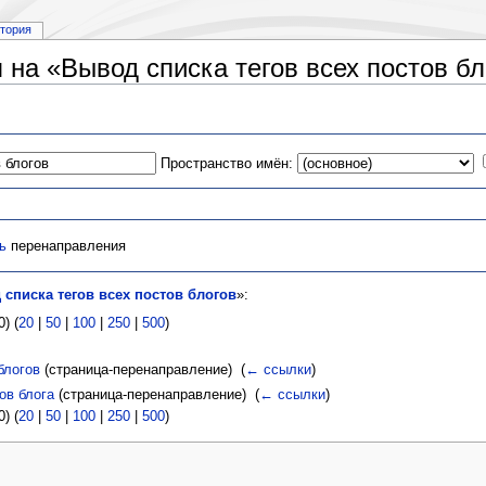
стория
на «Вывод списка тегов всех постов бл
Пространство имён:
ь
перенаправления
списка тегов всех постов блогов
»:
) (
20
|
50
|
100
|
250
|
500
)
блогов
(страница-перенаправление) ‎
(
← ссылки
)
ов блога
(страница-перенаправление) ‎
(
← ссылки
)
) (
20
|
50
|
100
|
250
|
500
)