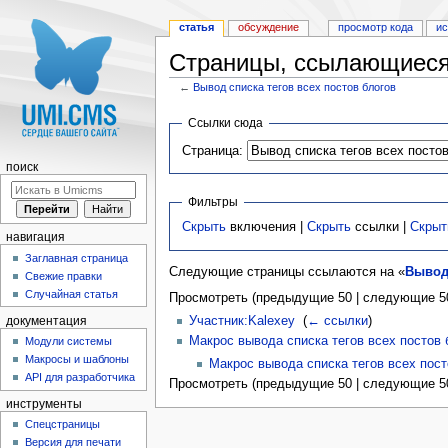
статья
обсуждение
просмотр кода
и
Страницы, ссылающиеся 
←
Вывод списка тегов всех постов блогов
Перейти к:
навигация
,
поиск
Ссылки сюда
Страница:
поиск
Фильтры
Скрыть
включения |
Скрыть
ссылки |
Скрыт
навигация
Заглавная страница
Следующие страницы ссылаются на «
Вывод 
Свежие правки
Случайная статья
Просмотреть (предыдущие 50 | следующие 50
Участник:Kalexey
‎
(
← ссылки
)
документация
Макрос вывода списка тегов всех постов 
Модули системы
Макросы и шаблоны
Макрос вывода списка тегов всех пост
API для разработчика
Просмотреть (предыдущие 50 | следующие 50
инструменты
Спецстраницы
Версия для печати