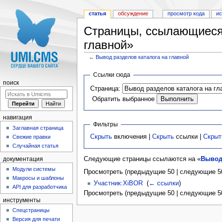
статья
обсуждение
просмотр кода
и
Страницы, ссылающиеся 
главной»
←
Вывод разделов каталога на главной
Перейти к:
навигация
,
поиск
Ссылки сюда
поиск
Страница:
Обратить выбранное
навигация
Фильтры
Заглавная страница
Скрыть
включения |
Скрыть
ссылки |
Скрыт
Свежие правки
Случайная статья
Следующие страницы ссылаются на «
Вывод 
документация
Модули системы
Просмотреть (предыдущие 50 | следующие 50
Макросы и шаблоны
Участник:XiBOR
‎
(
← ссылки
)
API для разработчика
Просмотреть (предыдущие 50 | следующие 50
инструменты
Спецстраницы
Версия для печати